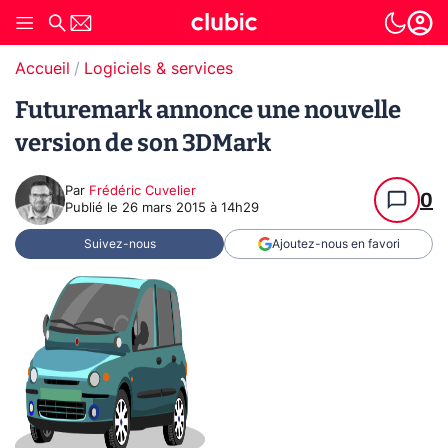
Accueil
Logiciels & services
Futuremark annonce une nouvelle
version de son 3DMark
Par
Frédéric Cuvelier
0
Publié le
26 mars 2015 à 14h29
Suivez-nous
Ajoutez-nous en favori