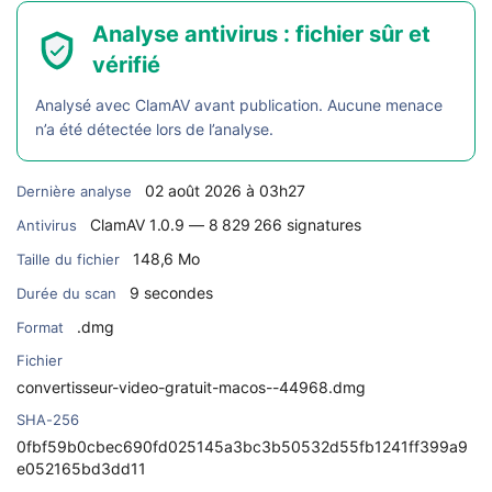
Analyse antivirus : fichier sûr et
vérifié
Analysé avec ClamAV avant publication. Aucune menace
n’a été détectée lors de l’analyse.
02 août 2026 à 03h27
Dernière analyse
ClamAV 1.0.9 — 8 829 266 signatures
Antivirus
148,6 Mo
Taille du fichier
9 secondes
Durée du scan
.dmg
Format
Fichier
convertisseur-video-gratuit-macos--44968.dmg
SHA-256
0fbf59b0cbec690fd025145a3bc3b50532d55fb1241ff399a9
e052165bd3dd11