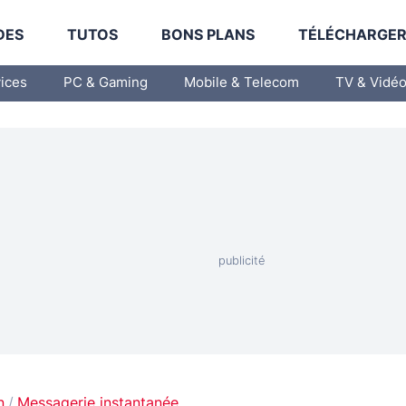
DES
TUTOS
BONS PLANS
TÉLÉCHARGE
vices
PC & Gaming
Mobile & Telecom
TV & Vidé
n
Messagerie instantanée