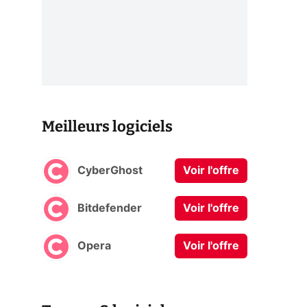
Meilleurs logiciels
CyberGhost
Voir l'offre
Bitdefender
Voir l'offre
Opera
Voir l'offre