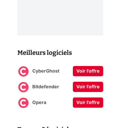
Meilleurs logiciels
CyberGhost
Voir l'offre
Bitdefender
Voir l'offre
Opera
Voir l'offre