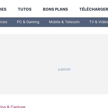
DES
TUTOS
BONS PLANS
TÉLÉCHARGE
vices
PC & Gaming
Mobile & Telecom
TV & Vidé
tion & Capture