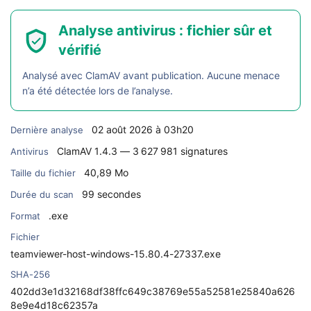
Analyse antivirus : fichier sûr et
vérifié
Analysé avec ClamAV avant publication. Aucune menace
n’a été détectée lors de l’analyse.
02 août 2026 à 03h20
Dernière analyse
ClamAV 1.4.3 — 3 627 981 signatures
Antivirus
40,89 Mo
Taille du fichier
99 secondes
Durée du scan
.exe
Format
Fichier
teamviewer-host-windows-15.80.4-27337.exe
SHA-256
402dd3e1d32168df38ffc649c38769e55a52581e25840a626
8e9e4d18c62357a