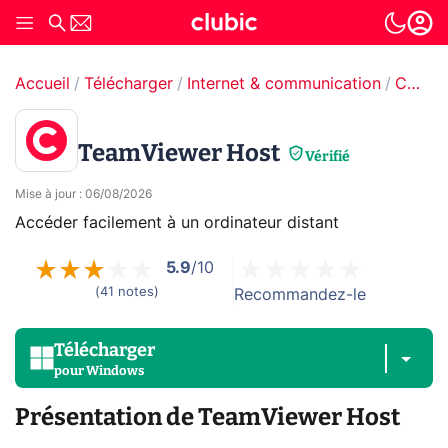
Accueil
Télécharger
Internet & communication
Contrôle à distance
TeamViewer Host
Vérifié
Mise à jour
:
06/08/2026
Accéder facilement à un ordinateur distant
5.9
/10
(
41
notes
)
Recommandez-le
Télécharger
pour
Windows
Présentation de TeamViewer Host