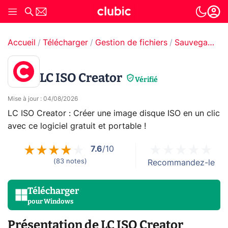
Accueil
Télécharger
Gestion de fichiers
Sauvegarde & Copie de fichiers
LC ISO Creator
Vérifié
Mise à jour
:
04/08/2026
LC ISO Creator : Créer une image disque ISO en un clic
avec ce logiciel gratuit et portable !
7.6
/10
(
83
notes
)
Recommandez-le
Télécharger
pour
Windows
Présentation de LC ISO Creator