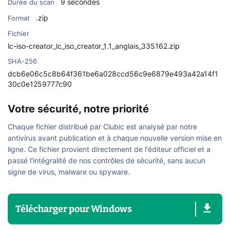
9 secondes
Durée du scan
.zip
Format
Fichier
lc-iso-creator_lc_iso_creator_1.1_anglais_335162.zip
SHA-256
dcb6e06c5c8b64f361be6a028ccd56c9e6879e493a42a14f1
30c0e1259777c90
Votre sécurité, notre priorité
Chaque fichier distribué par Clubic est analysé par notre
antivirus avant publication et à chaque nouvelle version mise en
ligne. Ce fichier provient directement de l'éditeur officiel et a
passé l'intégralité de nos contrôles de sécurité, sans aucun
signe de virus, malware ou spyware.
Télécharger
pour
Windows