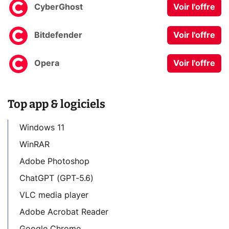
CyberGhost
Voir l'offre
Bitdefender
Voir l'offre
Opera
Voir l'offre
Top app & logiciels
Windows 11
WinRAR
Adobe Photoshop
ChatGPT (GPT-5.6)
VLC media player
Adobe Acrobat Reader
Google Chrome