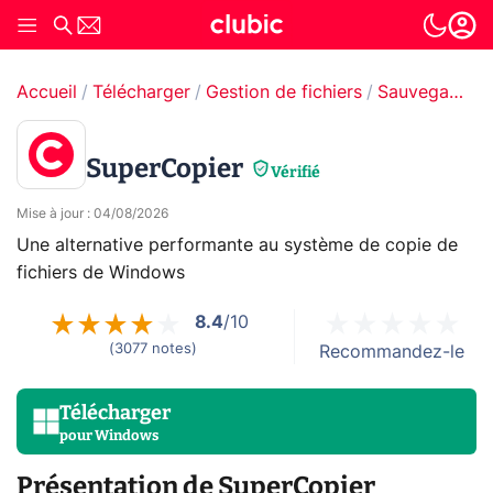
Accueil
Télécharger
Gestion de fichiers
Sauvegarde & Copie de fichiers
SuperCopier
Vérifié
Mise à jour
:
04/08/2026
Une alternative performante au système de copie de
fichiers de Windows
8.4
/10
(
3077
notes
)
Recommandez-le
Télécharger
pour
Windows
Présentation de SuperCopier