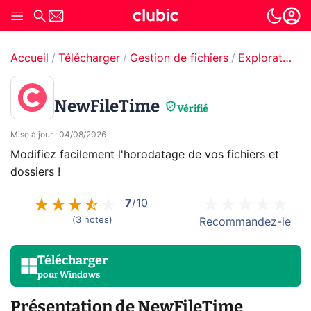
Accueil
Télécharger
Gestion de fichiers
Explorateur de fichiers
NewFileTime
Vérifié
Mise à jour
:
04/08/2026
Modifiez facilement l'horodatage de vos fichiers et
dossiers !
7
/10
(
3
notes
)
Recommandez-le
Télécharger
pour
Windows
Présentation de NewFileTime