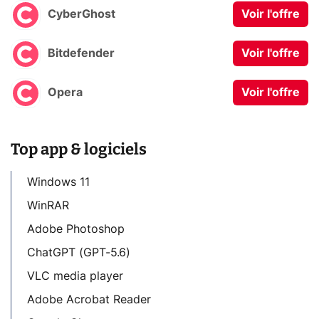
CyberGhost
Voir l'offre
Bitdefender
Voir l'offre
Opera
Voir l'offre
Top app & logiciels
Windows 11
WinRAR
Adobe Photoshop
ChatGPT (GPT-5.6)
VLC media player
Adobe Acrobat Reader