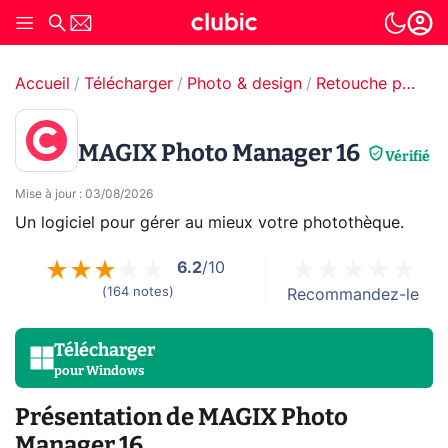
Accueil
Télécharger
Photo & design
Retouche photo
MAGIX Photo Manager 16
Vérifié
Mise à jour
:
03/08/2026
Un logiciel pour gérer au mieux votre photothèque.
6.2
/10
(
164
notes
)
Recommandez-le
Télécharger
pour
Windows
Présentation de MAGIX Photo
Manager 16