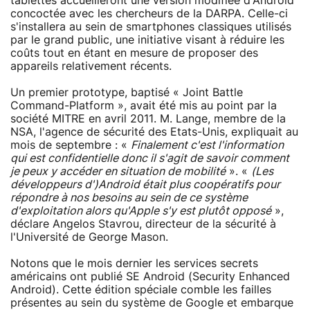
tablettes accueilleront une version modifiée d'Android
concoctée avec les chercheurs de la DARPA. Celle-ci
s'installera au sein de smartphones classiques utilisés
par le grand public, une initiative visant à réduire les
coûts tout en étant en mesure de proposer des
appareils relativement récents.
Un premier prototype, baptisé « Joint Battle
Command-Platform », avait été mis au point par la
société MITRE en avril 2011. M. Lange, membre de la
NSA, l'agence de sécurité des Etats-Unis, expliquait au
mois de septembre : «
Finalement c'est l'information
qui est confidentielle donc il s'agit de savoir comment
je peux y accéder en situation de mobilité
». «
(Les
développeurs d')Android était plus coopératifs pour
répondre à nos besoins au sein de ce système
d'exploitation alors qu'Apple s'y est plutôt opposé
»,
déclare Angelos Stavrou, directeur de la sécurité à
l'Université de George Mason.
Notons que le mois dernier les services secrets
américains ont publié SE Android (Security Enhanced
Android). Cette édition spéciale comble les failles
présentes au sein du système de Google et embarque