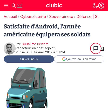
Accueil
Cybersécurité
Souveraineté
Défense | Souveraineté
Satisfaite d'Android, l'armée
américaine équipera ses soldats
Par
Guillaume Belfiore
0
Rédacteur en chef adjoint
Publié le
06 février 2012 à 13h24
Suivez-nous
Ajoutez-nous en favori