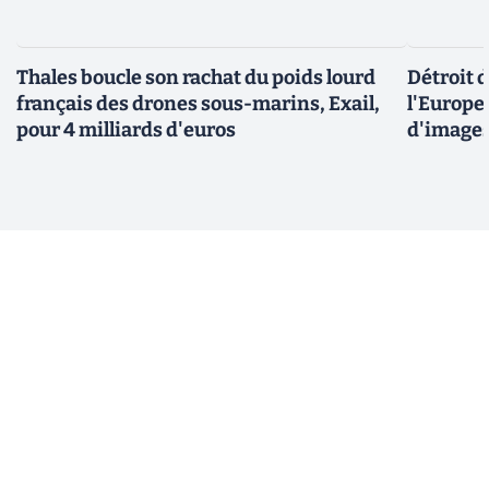
Thales boucle son rachat du poids lourd
Détroit 
français des drones sous-marins, Exail,
l'Europe 
pour 4 milliards d'euros
d'images