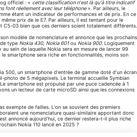
g officiel : «
cette classification n'est là qu'à titre indicatif
ens font réellement avec leur téléphone
». Par ailleurs, le
mme étant un indicateur de performances et de prix. En ce
ême prix de le E7. Par ailleurs, il est tentant pour le
C5-03 bien que ces derniers soient totalement différents.
u son modèle de nomenclature et annonce que les prochains
 de type
Nokia 430
,
Nokia 601
ou
Nokia 900
. Logiquement
x au sein de laquelle Nokia sera en mesure de lancer 99
s le smartphone sera riche en fonctionnalités, moins son
okia 500, un smartphone d'entrée de gamme doté d'un écran
il-photo de 5 mégapixels. Le terminal accueille Symbian
r. Le smartphone est propulsé par une puce cadencée à 1
ons un lecteur de carte microSD ainsi que les connexions
s exempte de failles. L'on se souvient des premiers
boraient une nomenclature quasi-similaire apportant donc
st annoncé aujourd'hui, ce dernier restera-t-il plus riche
prochain Nokia 110 lancé en 2025 ?