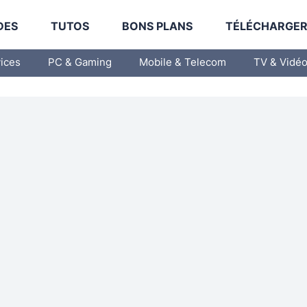
DES
TUTOS
BONS PLANS
TÉLÉCHARGE
vices
PC & Gaming
Mobile & Telecom
TV & Vidé