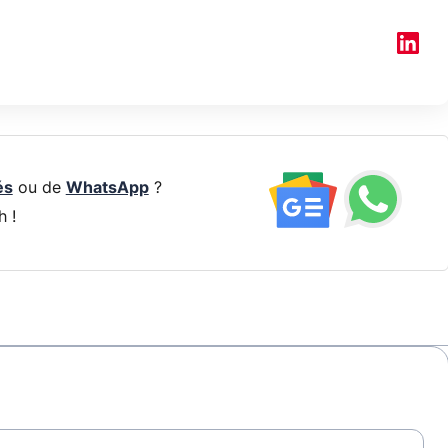
és
ou de
WhatsApp
?
h !