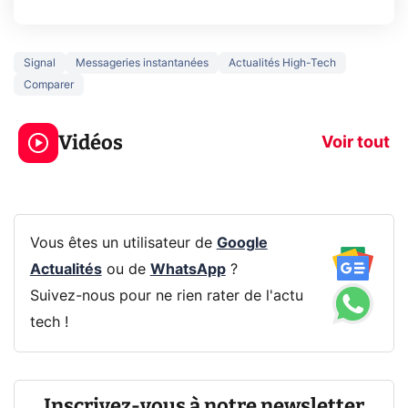
Signal
Messageries instantanées
Actualités High-Tech
Comparer
5 générations de
Ce que vous n
jeux dans la
savez sur la
Vidéos
prochaine Xbox !
navigation pri
Voir tout
Vous êtes un utilisateur de
Google
Actualités
ou de
WhatsApp
?
Suivez-nous pour ne rien rater de l'actu
tech !
Inscrivez-vous à notre newsletter