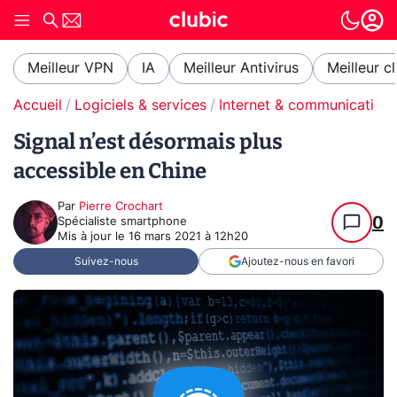
Meilleur VPN
IA
Meilleur Antivirus
Meilleur c
Accueil
Logiciels & services
Internet & communication
Signal n’est désormais plus
accessible en Chine
Par
Pierre Crochart
0
Spécialiste smartphone
Mis à jour le
16 mars 2021 à 12h20
Suivez-nous
Ajoutez-nous en favori