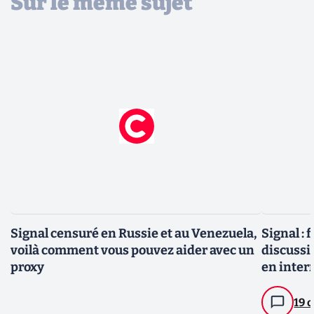
Sur le même sujet
Signal censuré en Russie et au Venezuela,
Signal : 
voilà comment vous pouvez aider avec un
discussi
proxy
en inter
19 