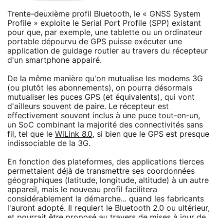
Trente-deuxième profil Bluetooth, le « GNSS System
Profile » exploite le Serial Port Profile (SPP) existant
pour que, par exemple, une tablette ou un ordinateur
portable dépourvu de GPS puisse exécuter une
application de guidage routier au travers du récepteur
d'un smartphone appairé.
De la même manière qu'on mutualise les modems 3G
(ou plutôt les abonnements), on pourra désormais
mutualiser les puces GPS (et équivalents), qui vont
d'ailleurs souvent de paire. Le récepteur est
effectivement souvent inclus à une puce tout-en-un,
un SoC combinant la majorité des connectivités sans
fil, tel que le
WiLink 8.0
, si bien que le GPS est presque
indissociable de la 3G.
En fonction des plateformes, des applications tierces
permettaient déjà de transmettre ses coordonnées
géographiques (latitude, longitude, altitude) à un autre
appareil, mais le nouveau profil facilitera
considérablement la démarche... quand les fabricants
l'auront adopté. Il requiert le Bluetooth 2.0 ou ultérieur,
et pourrait être proposé au travers de mises à jour de