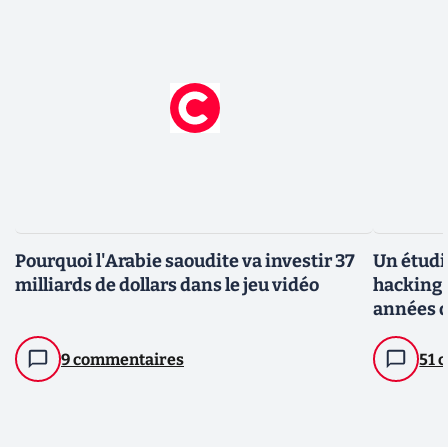
Pourquoi l'Arabie saoudite va investir 37
Un étudi
milliards de dollars dans le jeu vidéo
hacking p
années d
9 commentaires
51 