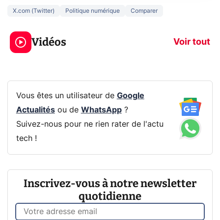
X.com (Twitter)
Politique numérique
Comparer
3 écrans en 1 pour
5 générations
319€ ? Voici L'AOC
jeux dans la
Vidéos
CQ32G4ZA !
prochaine Xbo
Voir tout
Vous êtes un utilisateur de
Google
Actualités
ou de
WhatsApp
?
Suivez-nous pour ne rien rater de l'actu
tech !
Inscrivez-vous à notre newsletter
quotidienne