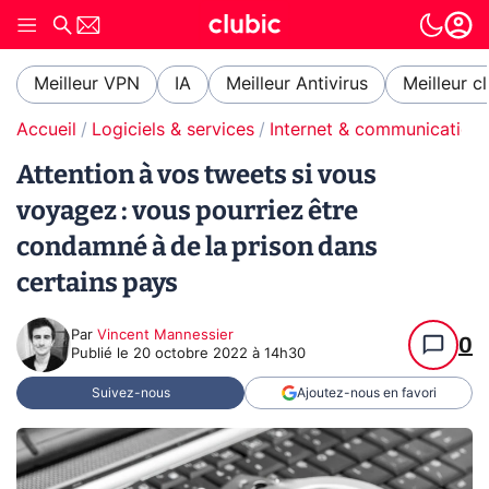
Meilleur VPN
IA
Meilleur Antivirus
Meilleur c
Accueil
Logiciels & services
Internet & communication
Attention à vos tweets si vous
voyagez : vous pourriez être
condamné à de la prison dans
certains pays
Par
Vincent Mannessier
0
Publié le
20 octobre 2022 à 14h30
Suivez-nous
Ajoutez-nous en favori