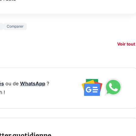
150€
Comparer
xAI attaque la
remboursés
Starli
e tease
loi anti-
sur votre
Amazo
xel 11
dénudement
nouveau
guerr
Voir tout
par IA
smartphone ?
résea
és
ou de
WhatsApp
?
h !
tter quotidienne