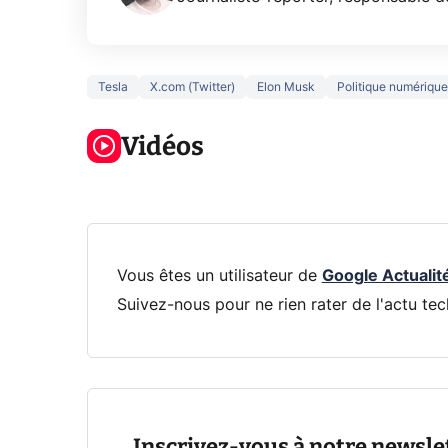
Tesla
X.com (Twitter)
Elon Musk
Politique numérique
5 générations
Ce que vous
de jeux dans
ne savez sur
Googl
la prochaine
Vidéos
la navigation
son Pi
Xbox !
privée !
Pro
Vous êtes un utilisateur de
Google Actualit
Suivez-nous pour ne rien rater de l'actu tec
Inscrivez-vous à notre newsle