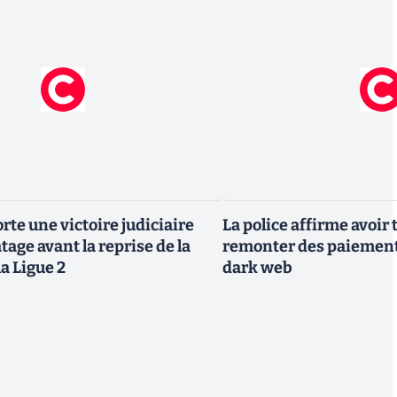
rte une victoire judiciaire
La police affirme avoi
atage avant la reprise de la
remonter des paiement
la Ligue 2
dark web