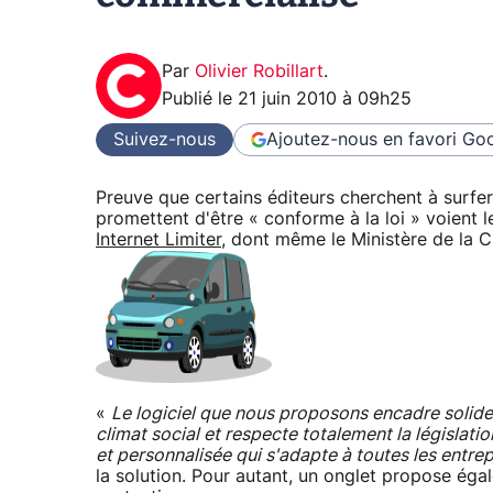
Par
Olivier Robillart
.
Publié le
21 juin 2010 à 09h25
Suivez-nous
Ajoutez-nous en favori
Goo
Preuve que certains éditeurs cherchent à surfer
promettent d'être « conforme à la loi » voient le
Internet Limiter
, dont même le Ministère de la Cu
«
Le logiciel que nous proposons encadre solidemen
climat social et respecte totalement la législatio
et personnalisée qui s'adapte à toutes les entrepr
la solution. Pour autant, un onglet propose ég