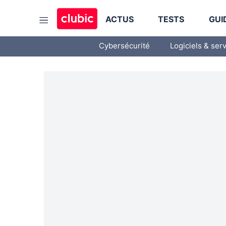
ACTUS
TESTS
GUI
Cybersécurité
Logiciels & ser