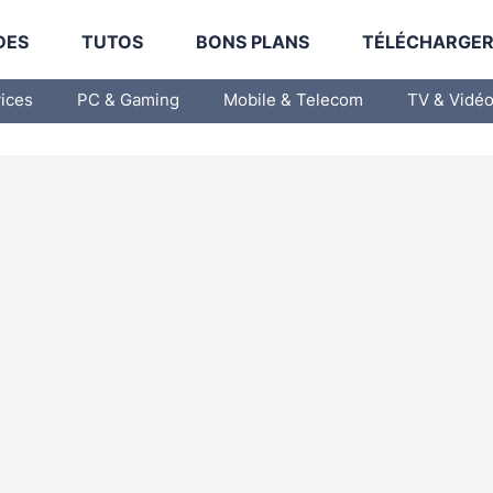
DES
TUTOS
BONS PLANS
TÉLÉCHARGE
vices
PC & Gaming
Mobile & Telecom
TV & Vidé