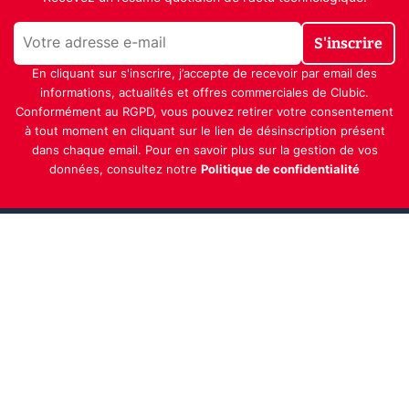
S'inscrire
En cliquant sur s'inscrire, j’accepte de recevoir par email des
informations, actualités et offres commerciales de Clubic.
Conformément au RGPD, vous pouvez retirer votre consentement
à tout moment en cliquant sur le lien de désinscription présent
dans chaque email. Pour en savoir plus sur la gestion de vos
données, consultez notre
Politique de confidentialité
Indépendance, transparence et expertise
Clubic est un média de recommandation de produits
100% indépendant. Chaque jour, nos experts testent et
comparent des produits et services technologiques
pour vous informer et vous aider à consommer