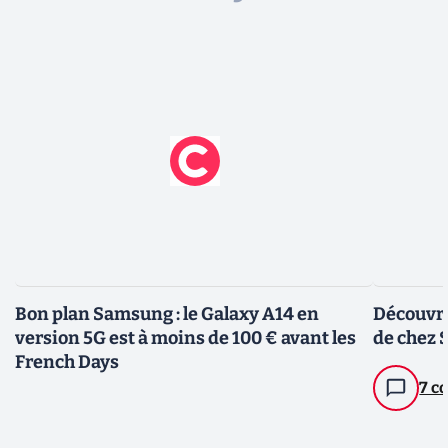
Bon plan Samsung : le Galaxy A14 en
Découvrez
version 5G est à moins de 100 € avant les
de chez
French Days
7 c