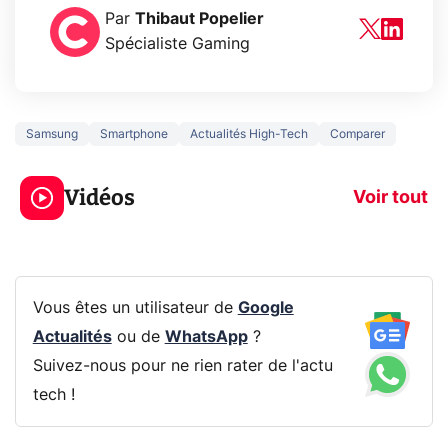
Par
Thibaut Popelier
Spécialiste Gaming
Samsung
Smartphone
Actualités High-Tech
Comparer
3 écrans en 1 pour
5 générations
319€ ? Voici L'AOC
jeux dans la
Vidéos
CQ32G4ZA !
prochaine Xbo
Voir tout
Vous êtes un utilisateur de
Google
Actualités
ou de
WhatsApp
?
Suivez-nous pour ne rien rater de l'actu
tech !