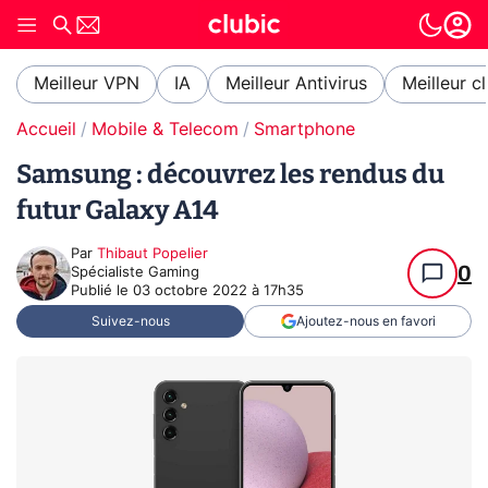
Meilleur VPN
IA
Meilleur Antivirus
Meilleur c
Accueil
Mobile & Telecom
Smartphone
Samsung : découvrez les rendus du
futur Galaxy A14
Par
Thibaut Popelier
0
Spécialiste Gaming
Publié le
03 octobre 2022 à 17h35
Suivez-nous
Ajoutez-nous en favori