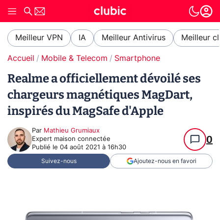
Meilleur VPN
IA
Meilleur Antivirus
Meilleur c
Accueil
Mobile & Telecom
Smartphone
Realme a officiellement dévoilé ses
chargeurs magnétiques MagDart,
inspirés du MagSafe d'Apple
Par
Mathieu Grumiaux
0
Expert maison connectée
Publié le
04 août 2021 à 16h30
Suivez-nous
Ajoutez-nous en favori