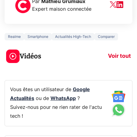
Par
Mathieu Grumiaux
Expert maison connectée
Realme
Smartphone
Actualités High-Tech
Comparer
5 générations de
Ce que vous n
jeux dans la
savez sur la
Vidéos
prochaine Xbox !
navigation pri
Voir tout
Vous êtes un utilisateur de
Google
Actualités
ou de
WhatsApp
?
Suivez-nous pour ne rien rater de l'actu
tech !