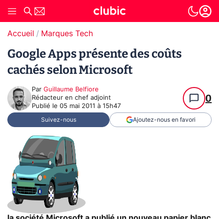
Accueil
Marques Tech
Google Apps présente des coûts
cachés selon Microsoft
Par
Guillaume Belfiore
0
Rédacteur en chef adjoint
Publié le
05 mai 2011 à 15h47
Suivez-nous
Ajoutez-nous en favori
la société Microsoft a publié un nouveau papier blanc