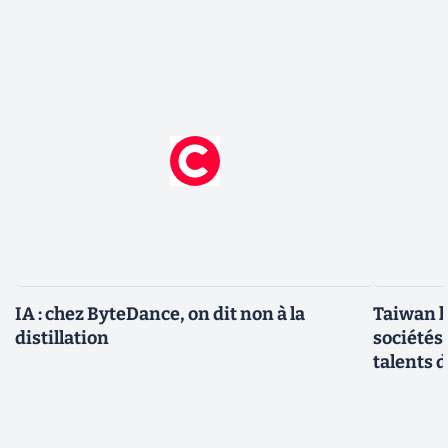
IA : chez ByteDance, on dit non à la
Taiwan l
distillation
sociétés
talents d