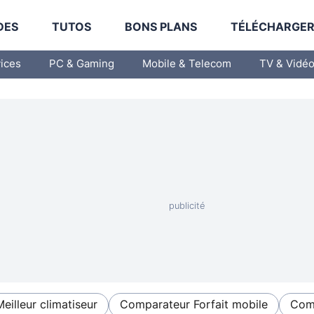
DES
TUTOS
BONS PLANS
TÉLÉCHARGE
vices
PC & Gaming
Mobile & Telecom
TV & Vidé
Meilleur climatiseur
Comparateur Forfait mobile
Comp