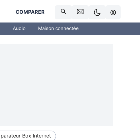
R
COMPARER
o
Audio
Maison connectée
arateur Box Internet