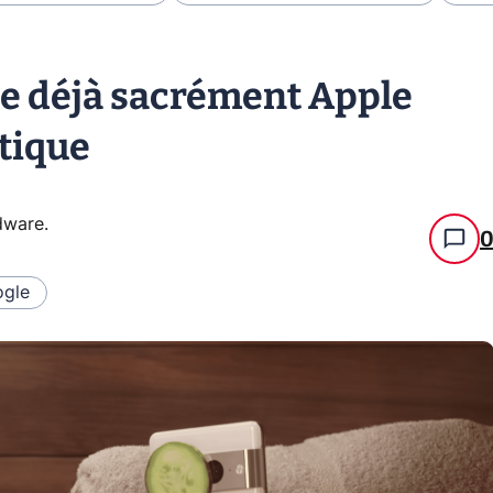
lle déjà sacrément Apple
tique
rdware
.
gle