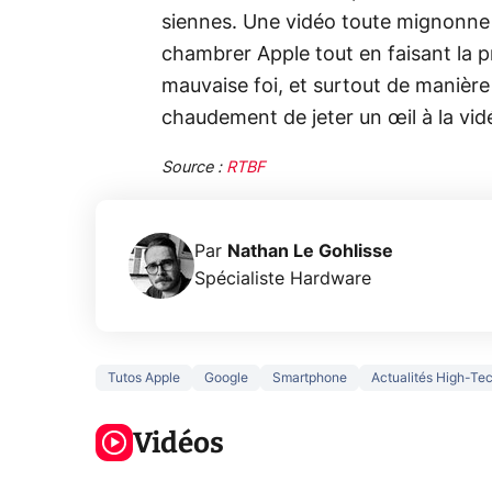
siennes. Une vidéo toute mignonn
chambrer Apple tout en faisant la
mauvaise foi, et surtout de maniè
chaudement de jeter un œil à la vid
Source :
RTBF
Par
Nathan Le Gohlisse
Spécialiste Hardware
Tutos Apple
Google
Smartphone
Actualités High-Te
3 écrans en 1
5 générations
Ce qu
pour 319€ ?
de jeux dans
ne sa
Voici L'AOC
Vidéos
la prochaine
la na
CQ32G4ZA !
Xbox !
privée