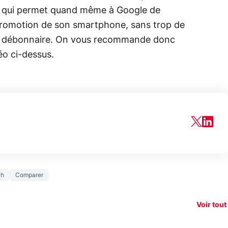
e qui permet quand même à Google de
 promotion de son smartphone, sans trop de
re débonnaire. On vous recommande donc
éo ci-dessus.
150€
ch
Comparer
e vous
xAI attaque la
remb
vez sur
Google tease
loi anti-
sur v
vigation
son Pixel 11
dénudement
nouv
Voir tout
 !
Pro
par IA
smart