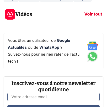
3 écrans en 1 pour
5 générations
319€ ? Voici L'AOC
jeux dans la
Vidéos
CQ32G4ZA !
prochaine Xbo
Voir tout
Vous êtes un utilisateur de
Google
Actualités
ou de
WhatsApp
?
Suivez-nous pour ne rien rater de l'actu
tech !
Inscrivez-vous à notre newsletter
quotidienne