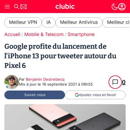
Meilleur VPN
IA
Meilleur Antivirus
Meilleur c
Accueil
Mobile & Telecom
Smartphone
Google profite du lancement de
l'iPhone 13 pour tweeter autour du
Pixel 6
Par
Benjamin Destrebecq
0
Mis à jour le
16 septembre 2021 à 08h55
Suivez-nous
Ajoutez-nous en favori