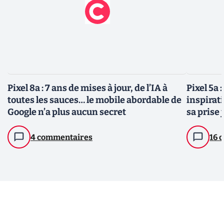
Pixel 8a : 7 ans de mises à jour, de l’IA à
Pixel 5a 
toutes les sauces… le mobile abordable de
inspirat
Google n’a plus aucun secret
sa prise 
4 commentaires
16 