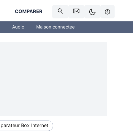
R
COMPARER
o
Audio
Maison connectée
arateur Box Internet