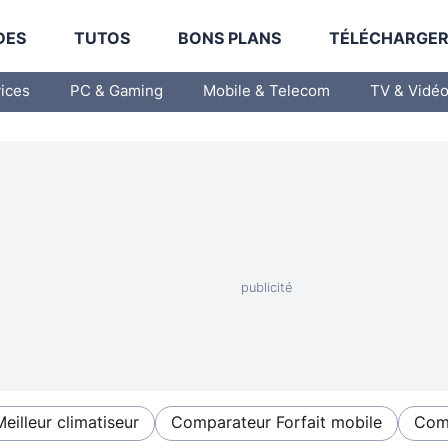
DES
TUTOS
BONS PLANS
TÉLÉCHARGE
vices
PC & Gaming
Mobile & Telecom
TV & Vidé
Meilleur climatiseur
Comparateur Forfait mobile
Comp