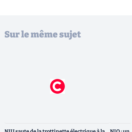
Sur le même sujet
NIU saute de la trottinette électrique à la
NIO : un