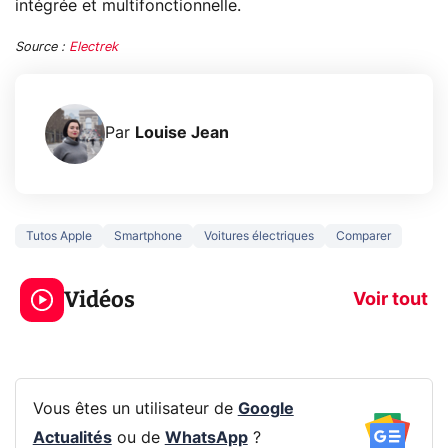
intégrée et multifonctionnelle.
Source :
Electrek
Par
Louise Jean
Tutos Apple
Smartphone
Voitures électriques
Comparer
3 écrans en 1 pour
5 générations
319€ ? Voici L'AOC
jeux dans la
Vidéos
CQ32G4ZA !
prochaine Xbo
Voir tout
Vous êtes un utilisateur de
Google
Actualités
ou de
WhatsApp
?