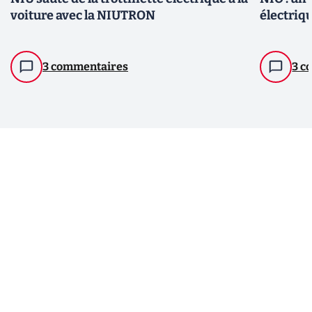
voiture avec la NIUTRON
électriq
3 commentaires
3 c