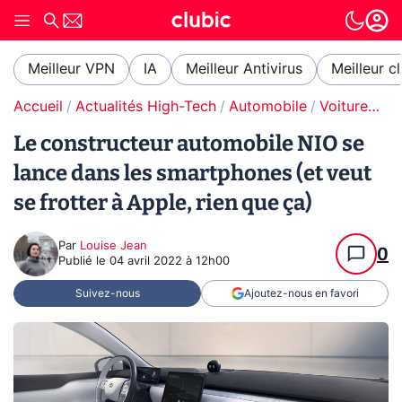
Meilleur VPN
IA
Meilleur Antivirus
Meilleur c
Accueil
Actualités High-Tech
Automobile
Voitures électriques
Le constructeur automobile NIO se
lance dans les smartphones (et veut
se frotter à Apple, rien que ça)
Par
Louise Jean
0
Publié le
04 avril 2022 à 12h00
Suivez-nous
Ajoutez-nous en favori