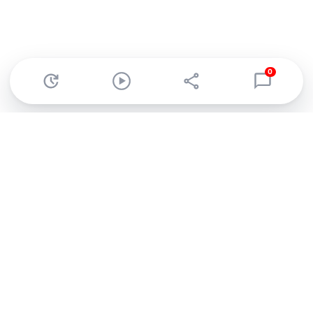
0
Abonnez-vous à notre newsletter !
Recevez un résumé quotidien de l'actu technologique.
S'inscrire
En cliquant sur s'inscrire, j’accepte de recevoir par email des
informations, actualités et offres commerciales de Clubic.
Conformément au RGPD, vous pouvez retirer votre consentement
à tout moment en cliquant sur le lien de désinscription présent