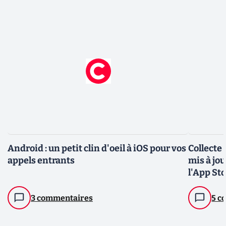
Android : un petit clin d'oeil à iOS pour vos
Collecte
appels entrants
mis à jo
l'App St
3 commentaires
5 c