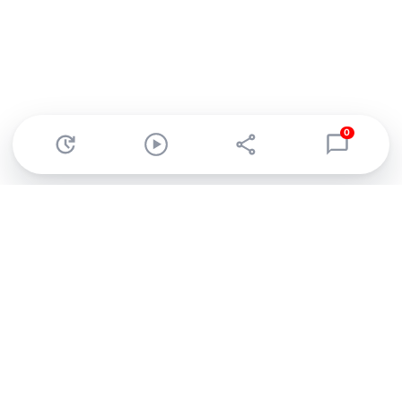
0
Abonnez-vous à notre newsletter !
Recevez un résumé quotidien de l'actu technologique.
S'inscrire
En cliquant sur s'inscrire, j’accepte de recevoir par email des
informations, actualités et offres commerciales de Clubic.