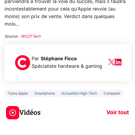
parviendra à trouver la voie du succès, mais il faudra
incontestablement pour cela qu'Apple revoie (au
moins) son prix de vente. Verdict dans quelques
mois…
Source :
WCCFTech
Par
Stéphane Ficca
Spécialiste hardware & gaming
Tutos Apple
Smartphone
Actualités High-Tech
Comparer
5 générations de
Ce que vous n
jeux dans la
savez sur la
Vidéos
prochaine Xbox !
navigation pri
Voir tout