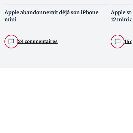
Apple abandonnerait déjà son iPhone
Apple st
mini
12 mini 
24 commentaires
15 