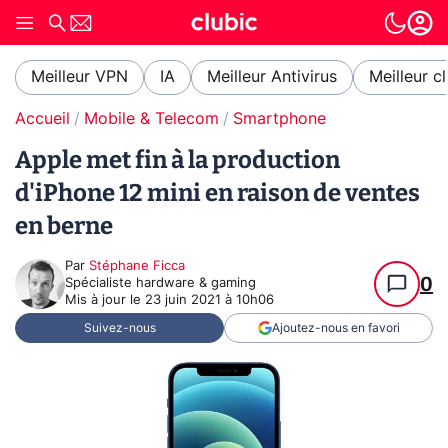
Meilleur VPN
IA
Meilleur Antivirus
Meilleur c
Accueil
Mobile & Telecom
Smartphone
Apple met fin à la production
d'iPhone 12 mini en raison de ventes
en berne
Par
Stéphane Ficca
0
Spécialiste hardware & gaming
Mis à jour le
23 juin 2021 à 10h06
Suivez-nous
Ajoutez-nous en favori