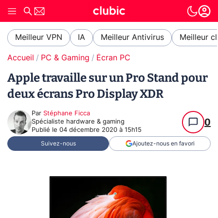
Meilleur VPN
IA
Meilleur Antivirus
Meilleur c
Accueil
PC & Gaming
Écran PC
Apple travaille sur un Pro Stand pour
deux écrans Pro Display XDR
Par
Stéphane Ficca
0
Spécialiste hardware & gaming
Publié le
04 décembre 2020 à 15h15
Suivez-nous
Ajoutez-nous en favori