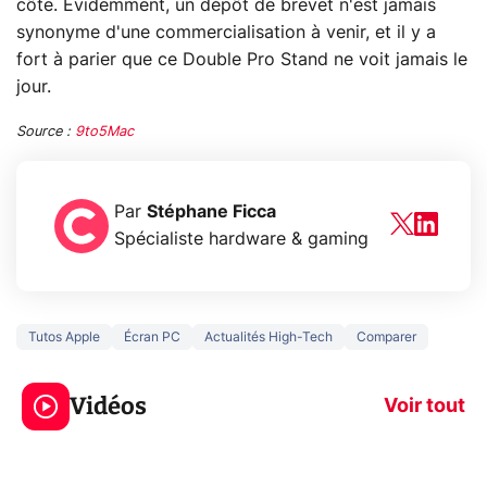
côte. Évidemment, un dépôt de brevet n'est jamais
synonyme d'une commercialisation à venir, et il y a
fort à parier que ce Double Pro Stand ne voit jamais le
jour.
Source :
9to5Mac
Par
Stéphane Ficca
Spécialiste hardware & gaming
Tutos Apple
Écran PC
Actualités High-Tech
Comparer
3 écrans en 1 pour
5 générations
319€ ? Voici L'AOC
jeux dans la
Vidéos
CQ32G4ZA !
prochaine Xbo
Voir tout