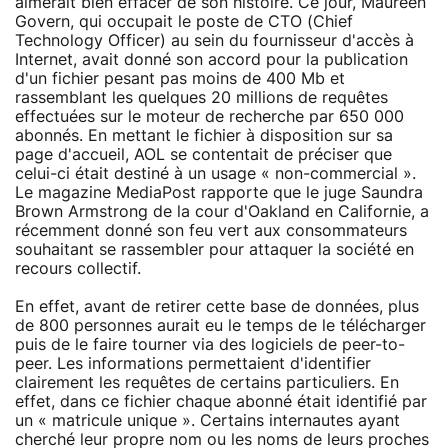
aimerait bien effacer de son histoire. Ce jour, Maureen
Govern, qui occupait le poste de CTO (Chief
Technology Officer) au sein du fournisseur d'accès à
Internet, avait donné son accord pour la publication
d'un fichier pesant pas moins de 400 Mb et
rassemblant les quelques 20 millions de requêtes
effectuées sur le moteur de recherche par 650 000
abonnés. En mettant le fichier à disposition sur sa
page d'accueil, AOL se contentait de préciser que
celui-ci était destiné à un usage « non-commercial ».
Le magazine MediaPost rapporte que le juge Saundra
Brown Armstrong de la cour d'Oakland en Californie, a
récemment donné son feu vert aux consommateurs
souhaitant se rassembler pour attaquer la société en
recours collectif.
En effet, avant de retirer cette base de données, plus
de 800 personnes aurait eu le temps de le télécharger
puis de le faire tourner via des logiciels de peer-to-
peer. Les informations permettaient d'identifier
clairement les requêtes de certains particuliers. En
effet, dans ce fichier chaque abonné était identifié par
un « matricule unique ». Certains internautes ayant
cherché leur propre nom ou les noms de leurs proches