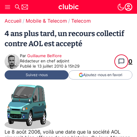
Accueil
Mobile & Telecom
Telecom
4 ans plus tard, un recours collectif
contre AOL est accepté
Par
Guillaume Belfiore
0
Rédacteur en chef adjoint
Publié le
13 juillet 2010 à 15h29
Suivez-nous
Ajoutez-nous en favori
Le 8 août 2006, voilà une date que la société AOL