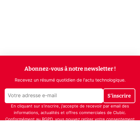
Abonnez-vous à notre newsletter !
Recevez un résumé quotidien de l'actu technologique.
S'inscrire
En cliquant sur s'inscrire, j’accepte de recevoir par email des
informations, actualités et offres commerciales de Clubic.
Conformément au RGPD, vous pouvez retirer votre consentement
à tout moment en cliquant sur le lien de désinscription présent
dans chaque email. Pour en savoir plus sur la gestion de vos
données, consultez notre
Politique de confidentialité