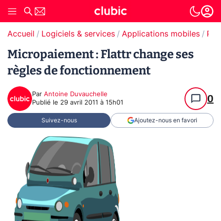
Accueil
Logiciels & services
Applications mobiles
Paiement en ligne
Micropaiement : Flattr change ses
règles de fonctionnement
Par
Antoine Duvauchelle
0
Publié le
29 avril 2011 à 15h01
Suivez-nous
Ajoutez-nous en favori