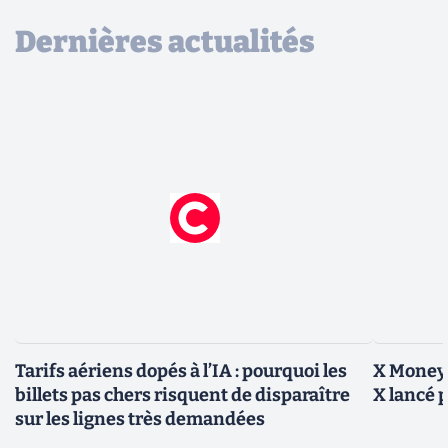
Dernières actualités
Tarifs aériens dopés à l’IA : pourquoi les
X Money,
billets pas chers risquent de disparaître
X lancé 
sur les lignes très demandées