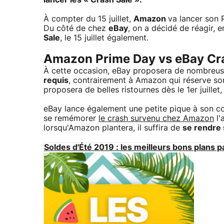
lancer les « Crash Sale ».
À compter du 15 juillet,
Amazon
va lancer son 
Du côté de chez
eBay
, on a décidé de réagir,
Sale
, le 15 juillet également.
Amazon Prime Day vs eBay Cra
À cette occasion, eBay proposera de nombreu
requis
, contrairement à Amazon qui réserve so
proposera de belles ristournes dès le 1er juillet
eBay lance également une petite pique à son con
se remémorer
le crash survenu chez Amazon
l'
lorsqu'Amazon plantera, il suffira de
se rendre
Soldes d'Été 2019 : les meilleurs bons plans p