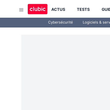
ACTUS
TESTS
GUI
Cybersécurité
Logiciels & ser