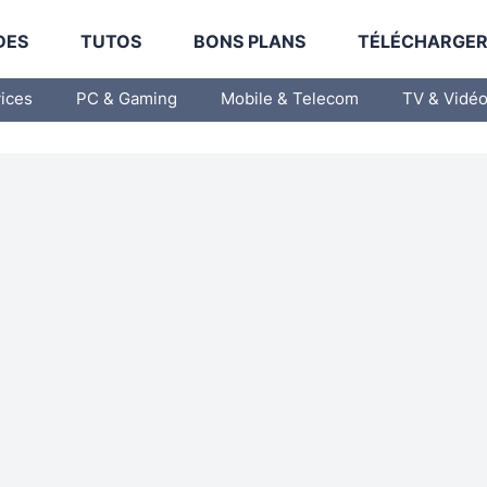
DES
TUTOS
BONS PLANS
TÉLÉCHARGE
vices
PC & Gaming
Mobile & Telecom
TV & Vidé