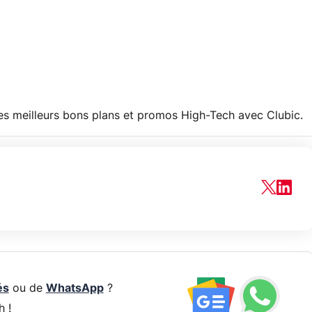
les meilleurs bons plans et promos High-Tech avec Clubic.
és
ou de
WhatsApp
?
h !