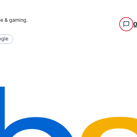
re & gaming
.
gle