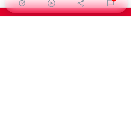
Abonnez-vous à notre newsletter !
Recevez un résumé quotidien de l'actu technologique.
S'inscrire
En cliquant sur s'inscrire, j’accepte de recevoir par email des
informations, actualités et offres commerciales de Clubic.
Conformément au RGPD, vous pouvez retirer votre consentement
à tout moment en cliquant sur le lien de désinscription présent
dans chaque email. Pour en savoir plus sur la gestion de vos
données, consultez notre
Politique de confidentialité
Indépendance, transparence et expertise