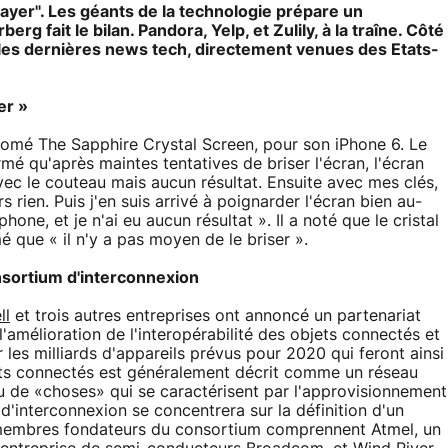
rayer". Les géants de la technologie prépare un
rg fait le bilan. Pandora, Yelp, et Zulily, à la traîne. Côté
ci les dernières news tech, directement venues des Etats-
er »
nomé The Sapphire Crystal Screen, pour son iPhone 6. Le
é qu'après maintes tentatives de briser l'écran, l'écran
avec le couteau mais aucun résultat. Ensuite avec mes clés,
 rien. Puis j'en suis arrivé à poignarder l'écran bien au-
ne, et je n'ai eu aucun résultat ». Il a noté que le cristal
mé que « il n'y a pas moyen de le briser ».
onsortium d'interconnexion
ll
et trois autres entreprises ont annoncé un partenariat
l'amélioration de l'interopérabilité des objets connectés et
 les milliards d'appareils prévus pour 2020 qui feront ainsi
ets connectés est généralement décrit comme un réseau
 ou de «choses» qui se caractérisent par l'approvisionnement
d'interconnexion se concentrera sur la définition d'un
embres fondateurs du consortium comprennent Atmel, un