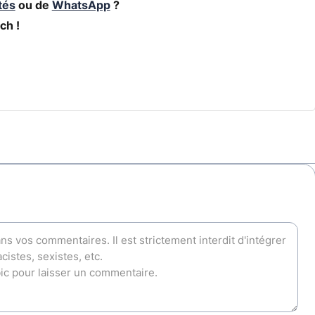
tés
ou de
WhatsApp
?
ch !