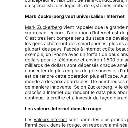
concepteur et fabricant de semi-conducteurs, l
un spécialiste des logiciels de systèmes embarqu
Mark Zuckerberg veut universaliser Internet
Mark Zuckerberg
vient rappeler que la grande m
surprenant encore, l'adoption d'Internet est de
C'est très lent compte tenu du stade de dével
les gens achèteront des smartphones, plus ils au
plupart des pays, l'accès à Internet coûte bea
exemple, un iPhone avec un forfait de deux an
dollars pour le téléphone et environ 1.500 dollar
milliards de dollars sont dépensés chaque année
connecter de plus en plus de personnes et d'offr
est de rendre cette opération plus efficace. Aut
monde à des prix abordables. De nombreuses rech
de manière innovante. Selon Zuckerberg, « le d
d'accès à Internet qui rendent le data plus ab
continuer à croître et à investir de façon durabl
Les valeurs Internet dans le rouge
Les
valeurs Internet
sont parmi les plus grands 
Parmi ceux dans le rouge, on retrouve à mi-séan