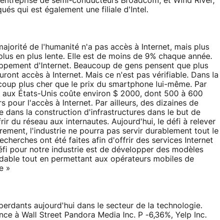
'entreprise de semi-conducteurs Broadcom, et Wind River,
és qui est également une filiale d'Intel.
ajorité de l'humanité n'a pas accès à Internet, mais plus
 plus en plus lente. Elle est de moins de 9% chaque année.
oppement d'Internet. Beaucoup de gens pensent que plus
ront accès à Internet. Mais ce n'est pas vérifiable. Dans la
ucoup plus cher que le prix du smartphone lui-même. Par
s aux États-Unis coûte environ $ 2000, dont 500 à 600
s pour l'accès à Internet. Par ailleurs, des dizaines de
 dans la construction d'infrastructures dans le but de
ir du réseau aux internautes. Aujourd'hui, le défi à relever
rement, l'industrie ne pourra pas servir durablement tout le
erches ont été faites afin d'offrir des services Internet
éfi pour notre industrie est de développer des modèles
ordable tout en permettant aux opérateurs mobiles de
e »
perdants aujourd'hui dans le secteur de la technologie.
ce à Wall Street Pandora Media Inc. P -6,36%, Yelp Inc.