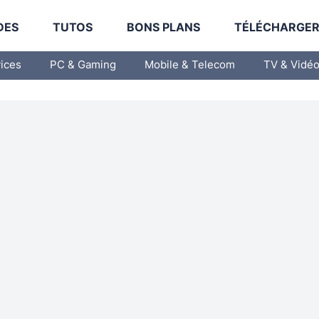
DES
TUTOS
BONS PLANS
TÉLÉCHARGE
vices
PC & Gaming
Mobile & Telecom
TV & Vidé