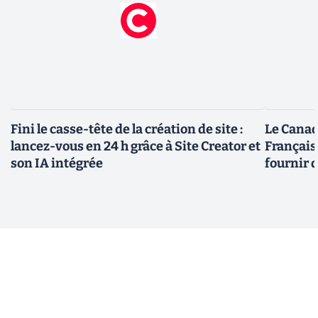
Fini le casse-tête de la création de site :
Le Canad
lancez-vous en 24 h grâce à Site Creator et
Français
son IA intégrée
fournir 