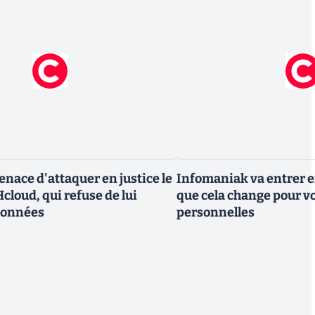
nace d'attaquer en justice le
Infomaniak va entrer en
cloud, qui refuse de lui
que cela change pour v
données
personnelles