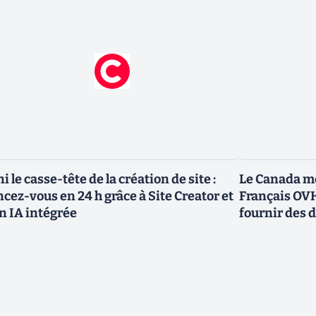
ni le casse-tête de la création de site :
Le Canada me
ncez-vous en 24 h grâce à Site Creator et
Français OVH
n IA intégrée
fournir des 