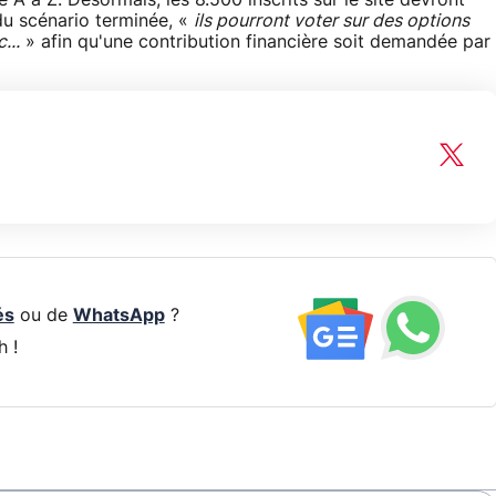
e A à Z. Désormais, les 8.500 inscrits sur le site devront
 du scénario terminée, «
ils pourront voter sur des options
...
» afin qu'une contribution financière soit demandée par
és
ou de
WhatsApp
?
h !