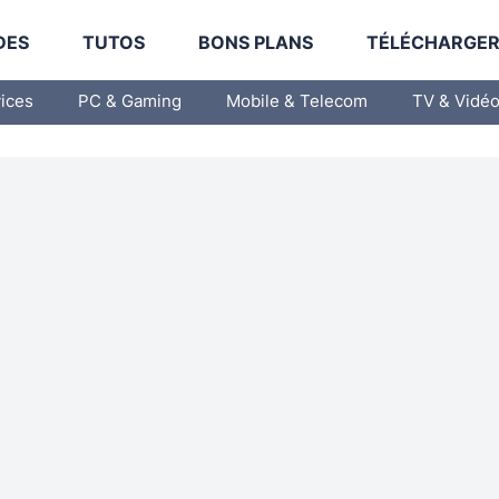
DES
TUTOS
BONS PLANS
TÉLÉCHARGE
vices
PC & Gaming
Mobile & Telecom
TV & Vidé