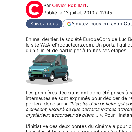
Par
Olivier Robillart
.
Publié le
13 juillet 2010 à 12h15
Suivez-nous
Ajoutez-nous en favori
Goo
En mai dernier, la société EuropaCorp de Luc B
le site WeAreProducteurs.com. Un portail qui do
d'un film et de participer à toutes ses étapes.
Les premières décisions ont donc été prises à s
internautes se sont exprimés pour décider de ret
portera donc sur «
l'histoire d'un policier qui 
s'enlisent, jusqu'à ce que certains indices attire
mystérieux accordeur de piano...
». Pour l'insta
L'initiative des deux pontes du cinéma a pour b