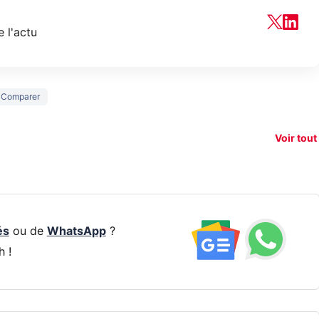
 l'actu
150€
Comparer
xAI attaque la
remboursés
Starli
e tease
loi anti-
sur votre
Amazo
xel 11
dénudement
nouveau
guerr
Voir tout
par IA
smartphone ?
résea
és
ou de
WhatsApp
?
h !