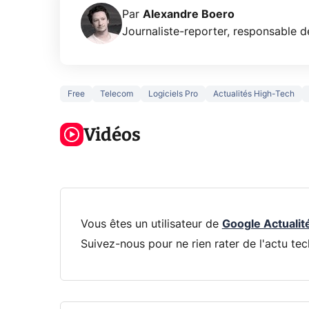
Par
Alexandre Boero
Journaliste-reporter, responsable de
Free
Telecom
Logiciels Pro
Actualités High-Tech
5 générations
Ce que vous
de jeux dans
ne savez sur
Googl
la prochaine
Vidéos
la navigation
son Pi
Xbox !
privée !
Pro
Vous êtes un utilisateur de
Google Actualit
Suivez-nous pour ne rien rater de l'actu tec