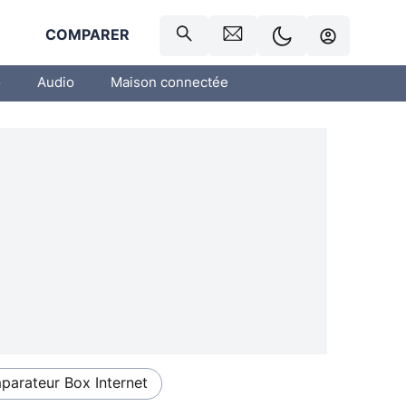
R
COMPARER
o
Audio
Maison connectée
arateur Box Internet