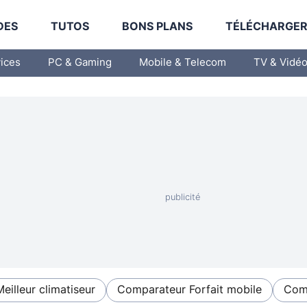
DES
TUTOS
BONS PLANS
TÉLÉCHARGE
vices
PC & Gaming
Mobile & Telecom
TV & Vidé
Meilleur climatiseur
Comparateur Forfait mobile
Comp