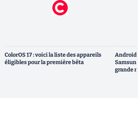
ColorOS 17 : voici la liste des appareils
Android 
éligibles pour la première bêta
Samsung 
grande m