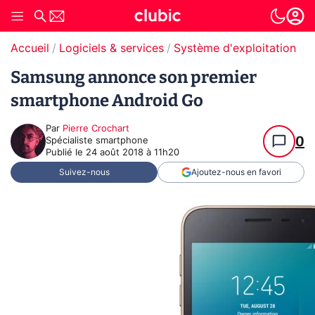
Accueil
Logiciels & services
Système d'exploitation (O
Samsung annonce son premier
smartphone Android Go
Par
Pierre Crochart
0
Spécialiste smartphone
Publié le
24 août 2018 à 11h20
Suivez-nous
Ajoutez-nous en favori