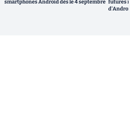
smartphones Android dès le 4 septembre
futures m
d'Androi