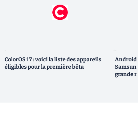
ColorOS 17 : voici la liste des appareils
Android 
éligibles pour la première bêta
Samsung 
grande m