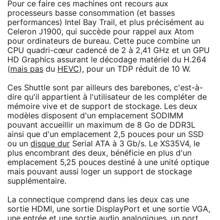
Pour ce faire ces machines ont recours aux
processeurs basse consommation (et basses
performances) Intel Bay Trail, et plus précisément au
Celeron J1900, qui succède pour rappel aux Atom
pour ordinateurs de bureau. Cette puce combine un
CPU quadri-cœur cadencé de 2 à 2,41 GHz et un GPU
HD Graphics assurant le décodage matériel du H.264
(
mais pas
du
HEVC
), pour un TDP réduit de 10 W.
Ces Shuttle sont par ailleurs des barebones, c'est-à-
dire qu'il appartient à l'utilisateur de les compléter de
mémoire vive et de support de stockage. Les deux
modèles disposent d'un emplacement SODIMM
pouvant accueillir un maximum de 8 Go de DDR3L
ainsi que d'un emplacement 2,5 pouces pour un SSD
ou un
disque dur
Serial ATA à 3 Gb/s. Le XS35V4, le
plus encombrant des deux, bénéficie en plus d'un
emplacement 5,25 pouces destiné à une unité optique
mais pouvant aussi loger un support de stockage
supplémentaire.
La connectique comprend dans les deux cas une
sortie HDMI, une sortie DisplayPort et une sortie VGA,
une entrée et une sortie audio analogiques, un port