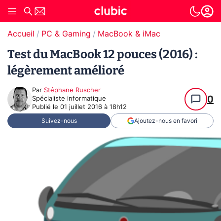
Accueil
PC & Gaming
MacBook & iMac
Test du MacBook 12 pouces (2016) :
légèrement amélioré
Par
Stéphane Ruscher
0
Spécialiste informatique
Publié le
01 juillet 2016 à 18h12
Suivez-nous
Ajoutez-nous en favori