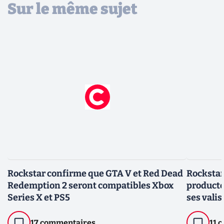
Sur le même sujet
Rockstar confirme que GTA V et Red Dead
Rockstar
Redemption 2 seront compatibles Xbox
producte
Series X et PS5
ses valis
17 commentaires
11 