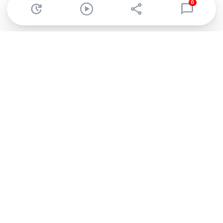
0
Abonnez-vous à notre newsletter !
Recevez un résumé quotidien de l'actu technologique.
S'inscrire
En cliquant sur s'inscrire, j’accepte de recevoir par email des
informations, actualités et offres commerciales de Clubic.
Conformément au RGPD, vous pouvez retirer votre consentement
à tout moment en cliquant sur le lien de désinscription présent
dans chaque email. Pour en savoir plus sur la gestion de vos
données, consultez notre
Politique de confidentialité