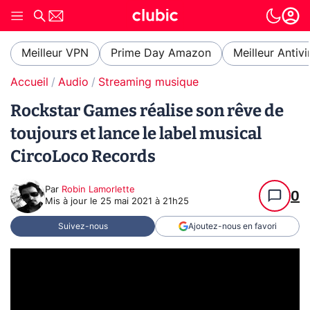
Meilleur VPN
Prime Day Amazon
Meilleur Antivi
Accueil
Audio
Streaming musique
Rockstar Games réalise son rêve de
toujours et lance le label musical
CircoLoco Records
Par
Robin Lamorlette
0
Mis à jour le
25 mai 2021 à 21h25
Suivez-nous
Ajoutez-nous en favori