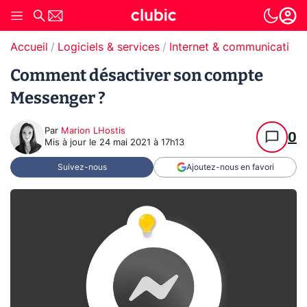
Accueil
Logiciels & services
Internet & communication
Comment désactiver son compte
Messenger ?
Par
Marion LHostis
0
Mis à jour le
24 mai 2021 à 17h13
Suivez-nous
Ajoutez-nous en favori