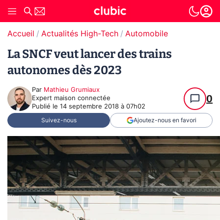
Accueil
Actualités High-Tech
Automobile
La SNCF veut lancer des trains
autonomes dès 2023
Par
Mathieu Grumiaux
0
Expert maison connectée
Publié le
14 septembre 2018 à 07h02
Suivez-nous
Ajoutez-nous en favori