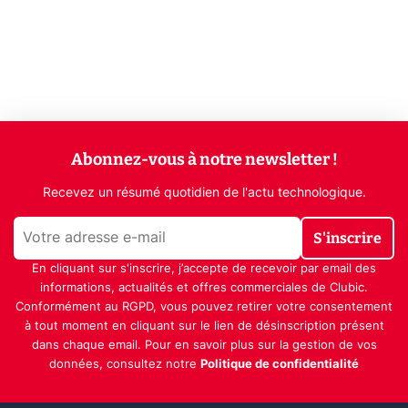
Abonnez-vous à notre newsletter !
Recevez un résumé quotidien de l'actu technologique.
S'inscrire
En cliquant sur s'inscrire, j’accepte de recevoir par email des
informations, actualités et offres commerciales de Clubic.
Conformément au RGPD, vous pouvez retirer votre consentement
à tout moment en cliquant sur le lien de désinscription présent
dans chaque email. Pour en savoir plus sur la gestion de vos
données, consultez notre
Politique de confidentialité