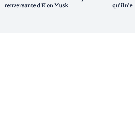
renversante d'Elon Musk
qu'il n'