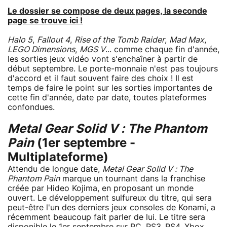
Le dossier se compose de deux pages, la seconde
page se trouve ici !
Halo 5
,
Fallout 4
,
Rise of the Tomb Raider
,
Mad Max
,
LEGO Dimensions
,
MGS V
... comme chaque fin d'année,
les sorties jeux vidéo vont s'enchaîner à partir de
début septembre. Le porte-monnaie n'est pas toujours
d'accord et il faut souvent faire des choix ! Il est
temps de faire le point sur les sorties importantes de
cette fin d'année, date par date, toutes plateformes
confondues.
Metal Gear Solid V : The Phantom
Pain
(1er septembre -
Multiplateforme)
Attendu de longue date,
Metal Gear Solid V : The
Phantom Pain
marque un tournant dans la franchise
créée par Hideo Kojima, en proposant un monde
ouvert. Le développement sulfureux du titre, qui sera
peut-être l'un des derniers jeux consoles de Konami, a
récemment beaucoup fait parler de lui. Le titre sera
disponible le 1er septembre sur PC, PS3, PS4, Xbox