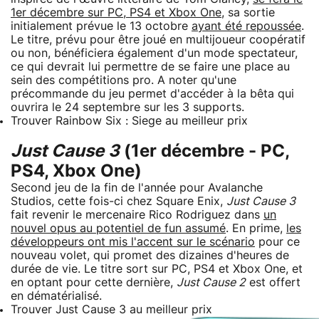
1er décembre sur PC, PS4 et Xbox One
, sa sortie
initialement prévue le 13 octobre
ayant été repoussée
.
Le titre, prévu pour être joué en multijoueur coopératif
ou non, bénéficiera également d'un mode spectateur,
ce qui devrait lui permettre de se faire une place au
sein des compétitions pro. A noter qu'une
précommande du jeu permet d'accéder à la bêta qui
ouvrira le 24 septembre sur les 3 supports.
Trouver Rainbow Six : Siege au meilleur prix
Just Cause 3
(1er décembre - PC,
PS4, Xbox One)
Second jeu de la fin de l'année pour Avalanche
Studios, cette fois-ci chez Square Enix,
Just Cause 3
fait revenir le mercenaire Rico Rodriguez dans
un
nouvel opus au potentiel de fun assumé
. En prime,
les
développeurs ont mis l'accent sur le scénario
pour ce
nouveau volet, qui promet des dizaines d'heures de
durée de vie. Le titre sort sur PC, PS4 et Xbox One, et
en optant pour cette dernière,
Just Cause 2
est offert
en dématérialisé.
Trouver Just Cause 3 au meilleur prix