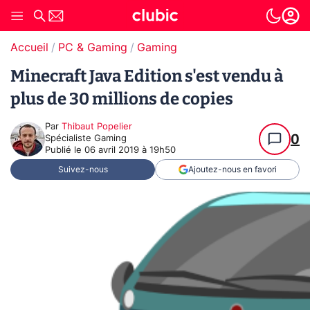
Accueil
PC & Gaming
Gaming
Minecraft Java Edition s'est vendu à
plus de 30 millions de copies
Par
Thibaut Popelier
0
Spécialiste Gaming
Publié le
06 avril 2019 à 19h50
Suivez-nous
Ajoutez-nous en favori