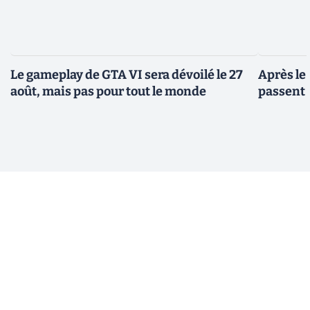
Le gameplay de GTA VI sera dévoilé le 27
Après le
août, mais pas pour tout le monde
passent 