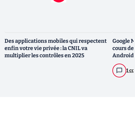
Des applications mobiles qui respectent
Google Ma
enfin votre vie privée : la CNIL va
cours de
multiplier les contrôles en 2025
Android
1 c