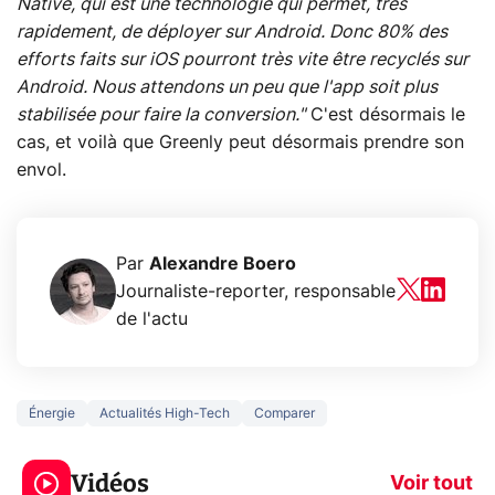
Native, qui est une technologie qui permet, très
rapidement, de déployer sur Android. Donc 80% des
efforts faits sur iOS pourront très vite être recyclés sur
Android. Nous attendons un peu que l'app soit plus
stabilisée pour faire la conversion."
C'est désormais le
cas, et voilà que Greenly peut désormais prendre son
envol.
Par
Alexandre Boero
Journaliste-reporter, responsable
de l'actu
Énergie
Actualités High-Tech
Comparer
5 générations de
Ce que vous n
jeux dans la
savez sur la
Vidéos
prochaine Xbox !
navigation pri
Voir tout