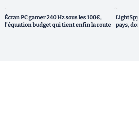
Écran PC gamer 240 Hz sous les 100€,
LightSpy 
l'équation budget qui tient enfin la route
pays, do