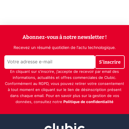
Abonnez-vous à notre newsletter !
Recevez un résumé quotidien de l'actu technologique.
S'inscrire
En cliquant sur s'inscrire, j’accepte de recevoir par email des
informations, actualités et offres commerciales de Clubic.
Conformément au RGPD, vous pouvez retirer votre consentement
à tout moment en cliquant sur le lien de désinscription présent
dans chaque email. Pour en savoir plus sur la gestion de vos
données, consultez notre
Politique de confidentialité