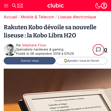
Accueil
Mobile & Telecom
Liseuse électronique
Rakuten Kobo dévoile sa nouvelle
liseuse : la Kobo Libra H2O
Par
Stéphane Ficca
0
Spécialiste hardware & gaming
Publié le
06 septembre 2019 à 07h29
Suivez-nous
Ajoutez-nous en favori