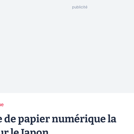
ue
te de papier numérique la
r le Japon