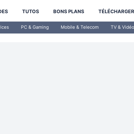
DES
TUTOS
BONS PLANS
TÉLÉCHARGE
vices
PC & Gaming
Mobile & Telecom
TV & Vidé